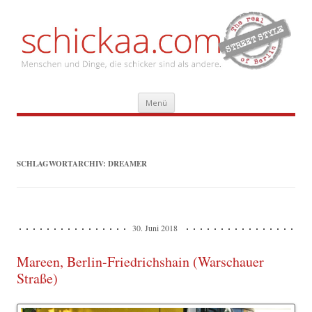
Zum
Menü
Inhalt
springen
SCHLAGWORTARCHIV:
DREAMER
30. Juni 2018
Mareen, Berlin-Friedrichshain (Warschauer
Straße)