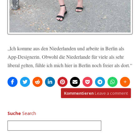
„Ich komme aus den Niederlanden und arbeite in Berlin als
App-Designerin. Obwohl die Niederlande für viele als sehr
liberal gelten, fühle ich mich hier in Berlin noch freier als dort.“
Kommentieren
Leave a comment
Suche
S
u
c