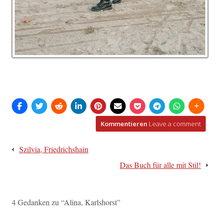
Kommentieren
Leave a comment
Beitragsnavigation
Szilvia, Friedrichshain
Das Buch für alle mit Stil!
4 Gedanken zu “
Alina, Karlshorst
”