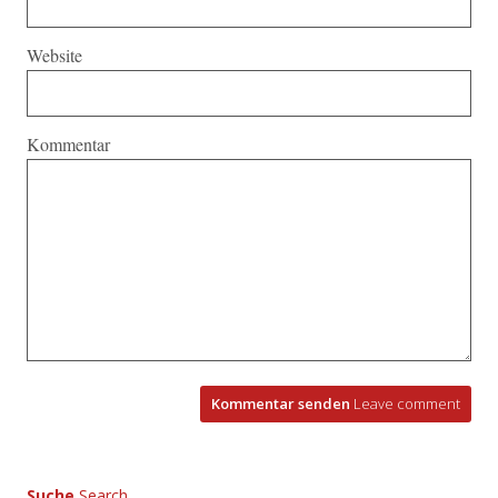
Website
Kommentar
Kommentar senden
Leave comment
Suche