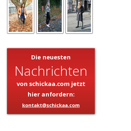
Die neuesten
Nachrichten
von schickaa.com jetzt
hier anfordern:
kontakt@schickaa.com