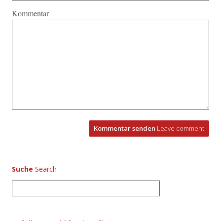
Kommentar
Kommentar senden
Leave comment
Suche
S
u
c