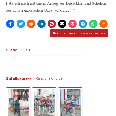
habe ich mich mit einem Anzug aus Düsseldorf und Schuhen
aus dem französischen Uzés ‚verkleidet‘.“
Kommentieren
Leave a comment
Suche
S
u
c
h
Zufallsauswahl
e