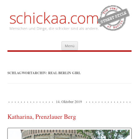
Zum
Menü
Inhalt
springen
SCHLAGWORTARCHIV:
REAL BERLIN GIRL
14. Oktober 2019
Katharina, Prenzlauer Berg