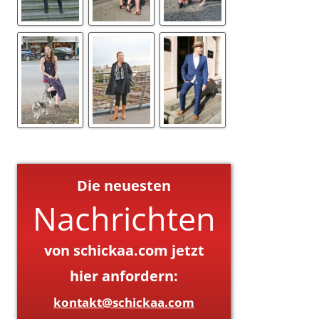
Die neuesten
Nachrichten
von schickaa.com jetzt
hier anfordern:
kontakt@schickaa.com