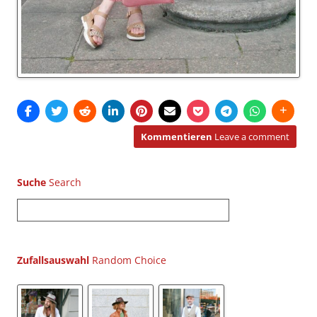
Kommentieren
Leave a comment
Suche
S
u
c
h
Zufallsauswahl
e