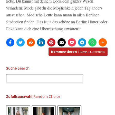
liebe. Du kannst mit deinem Look dein ganzes Wesen
verändern. Mode gibt dir die Möglichkeit, jeden Tag anders
auszusehen. Modische Leute kann mann in allen Berliner
Stadtteilen finden. Das ist ja das schöne an Berlin: Hinter jeder
Ecke kann dich eine Überraschung erwarten!“
Kommentieren
Leave a comment
Suche
S
u
c
h
Zufallsauswahl
e