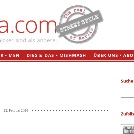
Zum
R • MEN
DIES & DAS • MISHMASH
ÜBER UNS • ABO
Inhalt
springen
Suche
S
u
c
22. Februar 2024
h
Zufall
e