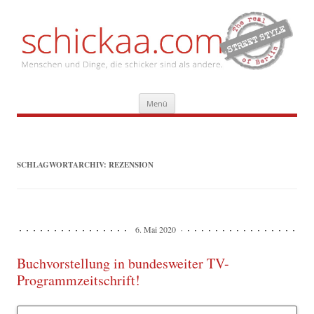
Zum
Menü
Inhalt
springen
SCHLAGWORTARCHIV:
REZENSION
6. Mai 2020
Buchvorstellung in bundesweiter TV-
Programmzeitschrift!