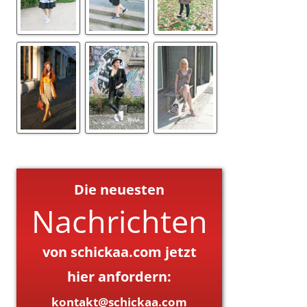
Die neuesten
Nachrichten
von schickaa.com jetzt
hier anfordern:
kontakt@schickaa.com