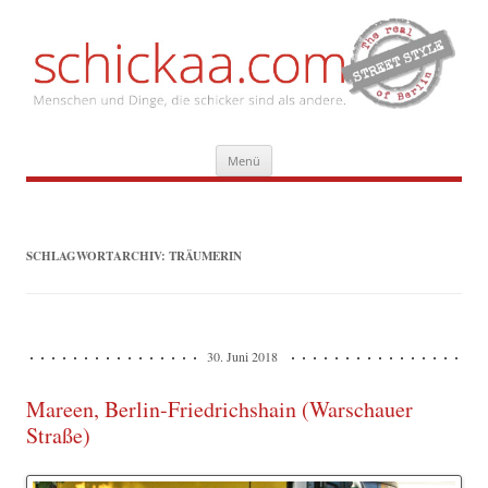
Zum
Menü
Inhalt
springen
SCHLAGWORTARCHIV:
TRÄUMERIN
30. Juni 2018
Mareen, Berlin-Friedrichshain (Warschauer
Straße)