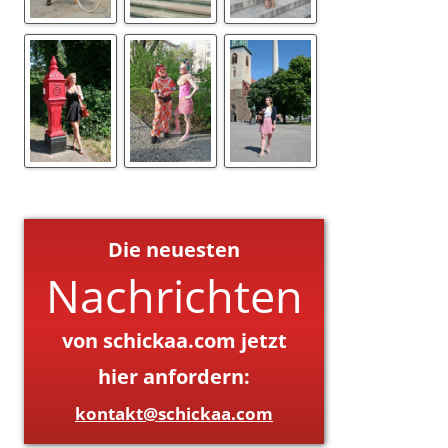
Die neuesten
Nachrichten
von schickaa.com jetzt
hier anfordern:
kontakt@schickaa.com