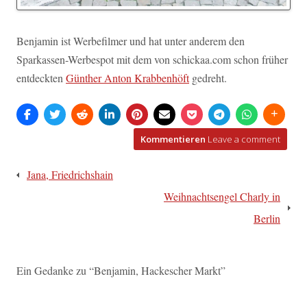
Benjamin ist Werbefilmer und hat unter anderem den
Sparkassen-Werbespot mit dem von schickaa.com schon früher
entdeckten
Günther Anton Krabbenhöft
gedreht.
Kommentieren
Leave a comment
Beitragsnavigation
Jana, Friedrichshain
Weihnachtsengel Charly in
Berlin
Ein Gedanke zu “
Benjamin, Hackescher Markt
”