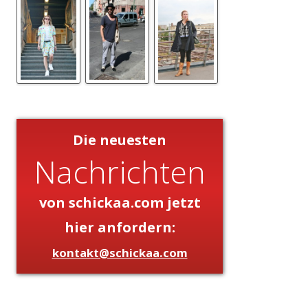
Die neuesten
Nachrichten
von schickaa.com jetzt
hier anfordern:
kontakt@schickaa.com