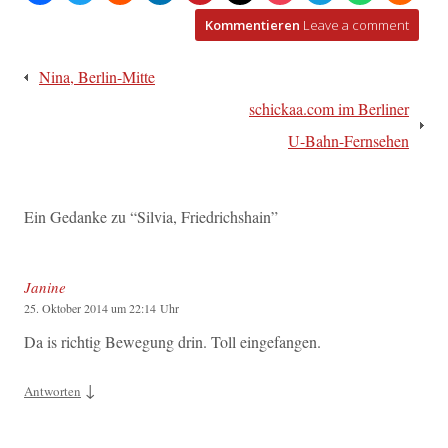
Kommentieren
Leave a comment
Beitragsnavigation
Nina, Berlin-Mitte
schickaa.com im Berliner
U-Bahn-Fernsehen
Ein Gedanke zu “
Silvia, Friedrichshain
”
Janine
25. Oktober 2014 um 22:14 Uhr
Da is richtig Bewegung drin. Toll eingefangen.
↓
Antworten