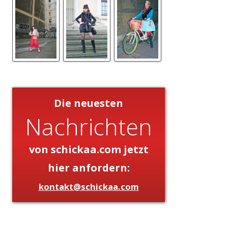
Die neuesten
Nachrichten
von schickaa.com jetzt
hier anfordern:
kontakt@schickaa.com