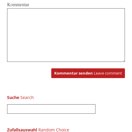
Kommentar
Kommentar senden
Leave comment
Suche
S
u
c
h
Zufallsauswahl