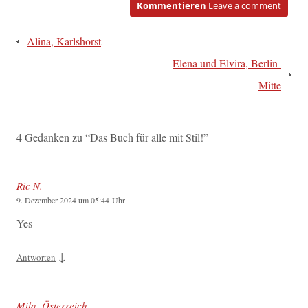
Kommentieren
Leave a comment
Beitragsnavigation
Alina, Karlshorst
Elena und Elvira, Berlin-
Mitte
4 Gedanken zu “
Das Buch für alle mit Stil!
”
Ric N.
9. Dezember 2024 um 05:44 Uhr
Yes
↓
Antworten
Mila, Österreich