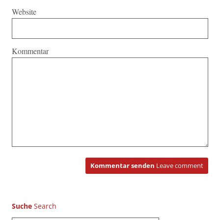
Website
Kommentar
Kommentar senden
Leave comment
Suche