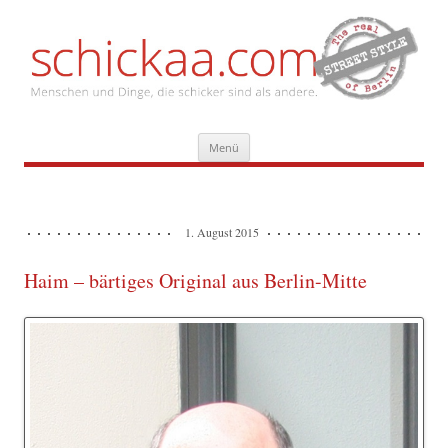
Zum
Menü
Inhalt
springen
1. August 2015
Haim – bärtiges Original aus Berlin-Mitte