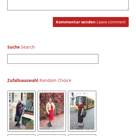
Kommentar senden
Leave comment
Suche
S
u
c
h
Zufallsauswahl
e