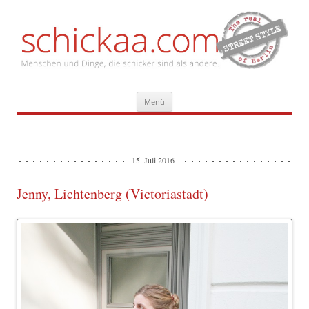
Zum
Menü
Inhalt
springen
15. Juli 2016
Jenny, Lichtenberg (Victoriastadt)