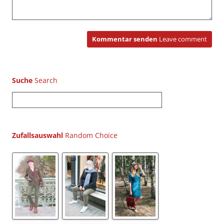
Kommentar senden
Leave comment
Suche
S
u
c
h
Zufallsauswahl
e