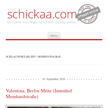
Zum
Menü
Inhalt
springen
SCHLAGWORTARCHIV:
MODEFOTOGRAF
10. September 2020
Valentina, Berlin-Mitte (Innenhof
Memhardstraße)