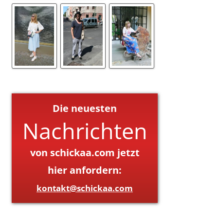
Die neuesten
Nachrichten
von schickaa.com jetzt
hier anfordern:
kontakt@schickaa.com