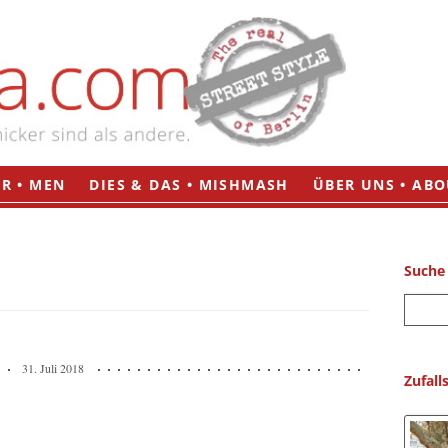
Zum
R • MEN
DIES & DAS • MISHMASH
ÜBER UNS • ABO
Inhalt
springen
Suche
S
u
c
31. Juli 2018
h
Zufall
e