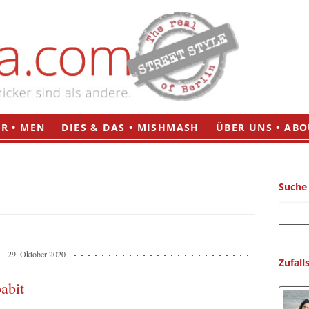
Zum
R • MEN
DIES & DAS • MISHMASH
ÜBER UNS • ABO
Inhalt
springen
Suche
S
u
c
29. Oktober 2020
h
Zufall
e
abit