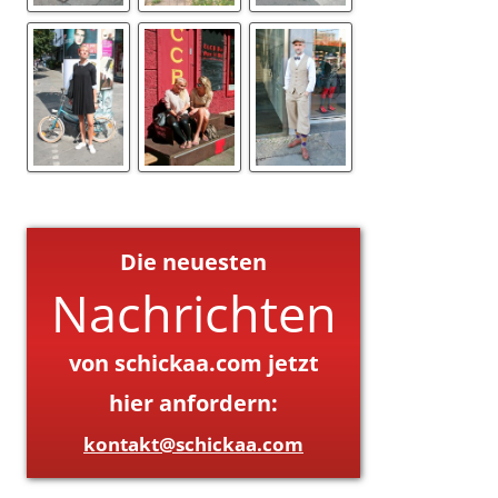
Die neuesten
Nachrichten
von schickaa.com jetzt
hier anfordern:
kontakt@schickaa.com