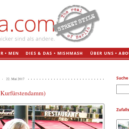
Zum
R • MEN
DIES & DAS • MISHMASH
ÜBER UNS • ABO
Inhalt
springen
Suche
22. Mai 2017
S
 (Kurfürstendamm)
u
c
h
Zufall
e