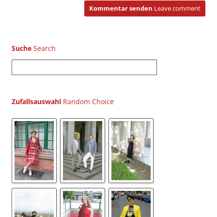
Kommentar senden
Leave comment
Suche
S
u
c
h
Zufallsauswahl
e