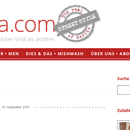
Zum
R • MEN
DIES & DAS • MISHMASH
ÜBER UNS • ABO
Inhalt
springen
Suche
S
u
c
10. September 2019
h
Zufall
e