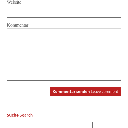
Website
Kommentar
Kommentar senden
Leave comment
Suche
S